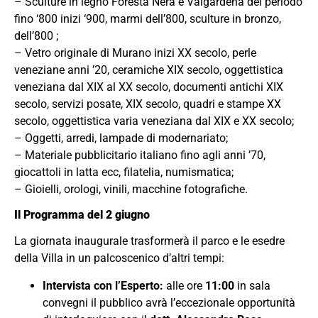
– Sculture in legno Foresta Nera e Valgardena del periodo
fino ‘800 inizi ‘900, marmi dell’800, sculture in bronzo,
dell’800 ;
– Vetro originale di Murano inizi XX secolo, perle
veneziane anni ’20, ceramiche XIX secolo, oggettistica
veneziana dal XIX al XX secolo, documenti antichi XIX
secolo, servizi posate, XIX secolo, quadri e stampe XX
secolo, oggettistica varia veneziana dal XIX e XX secolo;
– Oggetti, arredi, lampade di modernariato;
– Materiale pubblicitario italiano fino agli anni ’70,
giocattoli in latta ecc, filatelia, numismatica;
– Gioielli, orologi, vinili, macchine fotografiche.
Il Programma del 2 giugno
La giornata inaugurale trasformerà il parco e le esedre
della Villa in un palcoscenico d’altri tempi:
Intervista con l’Esperto:
alle ore
11:00
in sala
convegni il pubblico avrà l’eccezionale opportunità