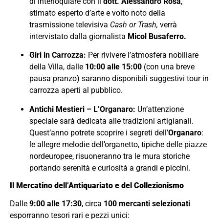
di interloquiare con il
dott. Alessandro Rosa
,
stimato esperto d’arte e volto noto della
trasmissione televisiva
Cash or Trash,
verrà
intervistato dalla giornalista
Micol Busaferro.
Giri in Carrozza:
Per rivivere l’atmosfera nobiliare
della Villa, dalle
10:00 alle 15:00
(con una breve
pausa pranzo) saranno disponibili suggestivi tour in
carrozza aperti al pubblico.
Antichi Mestieri – L’Organaro:
Un’attenzione
speciale sarà dedicata alle tradizioni artigianali.
Quest’anno potrete scoprire i segreti dell’
Organaro
:
le allegre melodie dell’organetto, tipiche delle piazze
nordeuropee, risuoneranno tra le mura storiche
portando serenità e curiosità a grandi e piccini.
Il Mercatino dell’Antiquariato e del Collezionismo
Dalle
9:00 alle 17:30
, circa
100 mercanti selezionati
esporranno tesori rari e pezzi unici: