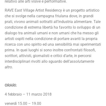
relativo alle arti visive e performative.
RAVE East Village Artist Residency
è
un progetto artistico
che si svolge nella campagna friulana dove, in grandi
prati, vivono animali sottratti all
’
industria alimentare. Tale
condizione di estrema libert
à
ha favorito lo sviluppo di un
dialogo tra animali umani e non umani che ha messo gli
artisti ospiti nella condizione di portare avanti la propria
ricerca con uno spirito ed una sensibilit
à
mai sperimentati
prima. In quei luoghi si sono inoltre confrontati filosofi,
scrittori, attivisti, giornalisti e critici d
’
arte, in percorsi
interdisciplinari rivolti allo sguardo dell
’
assolutamente
altro
.
ORARI:
4 febbraio
–
11 marzo 2018
venerd
ì
15.00
–
19.00