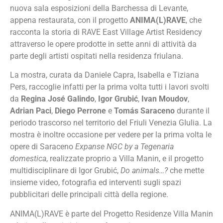
nuova sala esposizioni della Barchessa di Levante,
appena restaurata, con il progetto
ANIMA(L)RAVE
, che
racconta la storia di RAVE East Village Artist Residency
attraverso le opere prodotte in sette anni di attività da
parte degli artisti ospitati nella residenza friulana.
La mostra, curata da Daniele Capra, Isabella e Tiziana
Pers, raccoglie infatti per la prima volta tutti i lavori svolti
da
Regina Jos
é
Galindo
,
Igor Grubi
ć
,
Ivan Moudov
,
Adrian Paci
,
Diego Perrone
e
Tom
á
s Saraceno
durante il
periodo trascorso nel territorio del Friuli Venezia GIulia. La
mostra è inoltre occasione per vedere per la prima volta le
opere di Saraceno
Expanse NGC by a Tegenaria
domestica
, realizzate proprio a Villa Manin, e il progetto
multidisciplinare di Igor Grubić,
Do animals
…
?
che mette
insieme video, fotografia ed interventi sugli spazi
pubblicitari delle principali città della regione.
ANIMA(L)RAVE
è
parte del Progetto Residenze Villa Manin