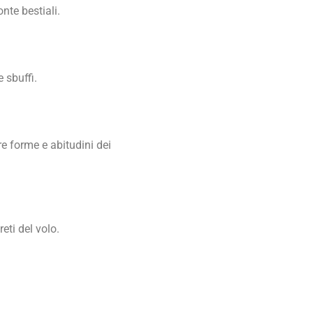
te bestiali.
 sbuffi.
re forme e abitudini dei
eti del volo.