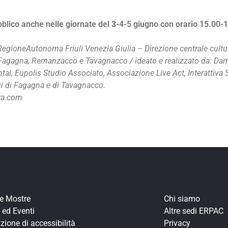
blico anche nelle giornate del 3-4-5 giugno con orario 15.00-
RegioneAutonoma Friuli Venezia Giulia – Direzione centrale cultura
di Fagagna, Remanzacco e Tavagnacco / ideato e realizzato da: Dam
al, Eupolis Studio Associato, Associazione Live Act, Interattiva 
vi di Fagagna e di Tavagnacco.
tra.com
re Mostre
Chi siamo
 ed Eventi
Altre sedi ERPAC
zione di accessibilità
Privacy