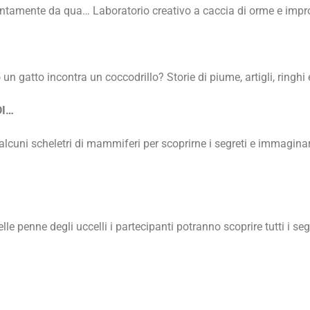
ntamente da qua… Laboratorio creativo a caccia di orme e impron
tto incontra un coccodrillo? Storie di piume, artigli, ringhi e
DI…
 alcuni scheletri di mammiferi per scoprirne i segreti e immagina
le penne degli uccelli i partecipanti potranno scoprire tutti i segr