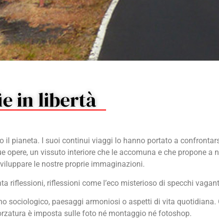
ie in libertà
o il pianeta. I suoi continui viaggi lo hanno portato a confrontar
sue opere, un vissuto interiore che le accomuna e che propone a 
sviluppare le nostre proprie immaginazioni.
enta riflessioni, riflessioni come l’eco misterioso di specchi vagan
smo sociologico, paesaggi armoniosi o aspetti di vita quotidiana.
forzatura è imposta sulle foto né montaggio né fotoshop.