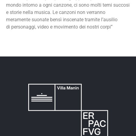
mondo intorno a ogni canzone, ci sono molti temi succosi
e storie nella musica. Le canzoni non verranno
meramente suonate bensì inscenate tramite l’ausilio
di personaggi, video e movimento dei nostri corpi”