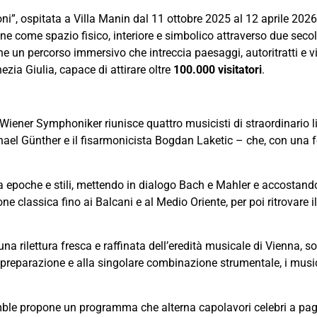
”, ospitata a Villa Manin dal 11 ottobre 2025 al 12 aprile 2026,
ne come spazio fisico, interiore e simbolico attraverso due secol
e un percorso immersivo che intreccia paesaggi, autoritratti e 
nezia Giulia, capace di attirare oltre
100.000 visitatori
.
ener Symphoniker riunisce quattro musicisti di straordinario live
Michael Günther e il fisarmonicista Bogdan Laketic – che, con una
a epoche e stili, mettendo in dialogo Bach e Mahler e accostan
e classica fino ai Balcani e al Medio Oriente, per poi ritrovare il
una rilettura fresca e raffinata dell’eredità musicale di Vienna, s
ale preparazione e alla singolare combinazione strumentale, i mus
emble propone un programma che alterna capolavori celebri a pa