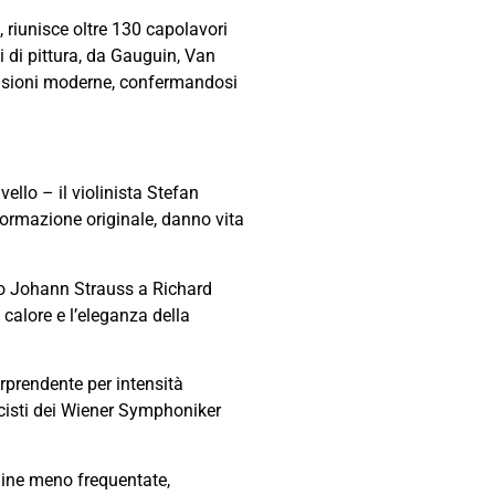
 riunisce oltre 130 capolavori
i di pittura, da Gauguin, Van
visioni moderne, confermandosi
llo – il violinista Stefan
 formazione originale, danno vita
do Johann Strauss a Richard
 calore e l’eleganza della
orprendente per intensità
icisti dei Wiener Symphoniker
gine meno frequentate,