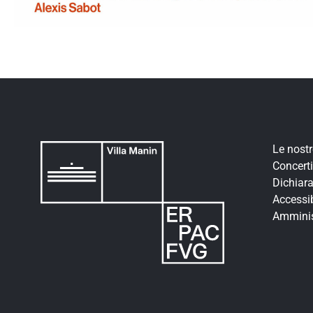
Le nost
Concerti
Dichiara
Accessib
Amminis