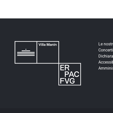
Le nost
Concerti
Dichiara
Accessib
Amminis