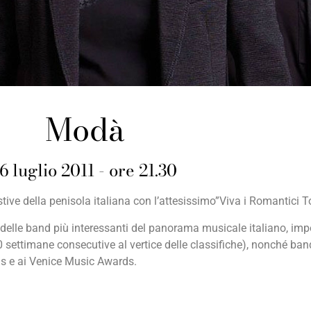
Modà
6 luglio 2011 - ore 21.30
tive della penisola italiana con l’attesissimo”Viva i Romantici T
elle band più interessanti del panorama musicale italiano, impo
 settimane consecutive al vertice delle classifiche), nonché band
s e ai Venice Music Awards.