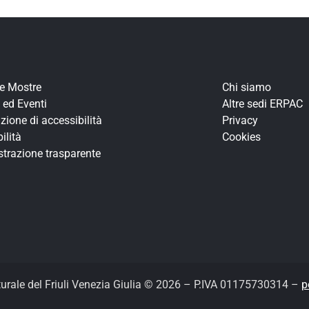
re Mostre
Chi siamo
 ed Eventi
Altre sedi ERPAC
zione di accessibilità
Privacy
ilità
Cookies
trazione trasparente
turale del Friuli Venezia Giulia © 2026 – P.IVA 01175730314 –
p