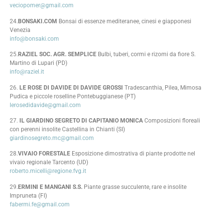
veciopomer@gmail.com
24.
BONSAKI.COM
Bonsai di essenze mediteranee, cinesi e giapponesi
Venezia
info@bonsaki.com
25.
RAZIEL SOC. AGR. SEMPLICE
Bulbi, tuberi, cormi e rizomi da fiore S.
Martino di Lupari (PD)
info@raziel.it
26.
LE ROSE DI DAVIDE DI DAVIDE GROSSI
Tradescanthia, Pilea, Mimosa
Pudica e piccole roselline Pontebuggianese (PT)
lerosedidavide@gmail.com
27.
IL GIARDINO SEGRETO DI CAPITANIO MONICA
Composizioni floreali
con perenni insolite Castellina in Chianti (SI)
giardinosegreto.mc@gmail.com
28.
VIVAIO FORESTALE
Esposizione dimostrativa di piante prodotte nel
vivaio regionale Tarcento (UD)
roberto.micelli@regione.fvg.it
29.
ERMINI E MANGANI S.S.
Piante grasse succulente, rare e insolite
Impruneta (FI)
fabermi.fe@gmail.com