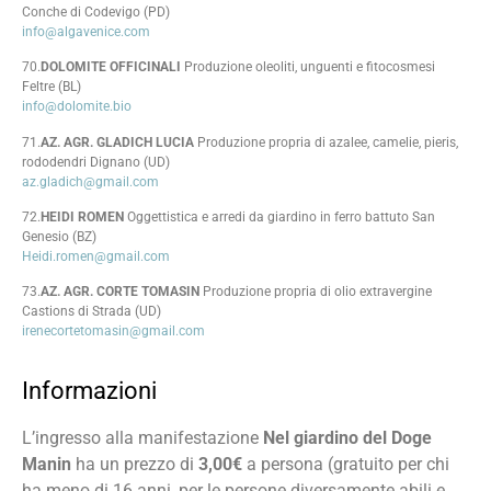
Conche di Codevigo (PD)
info@algavenice.com
70.
DOLOMITE OFFICINALI
Produzione oleoliti, unguenti e fitocosmesi
Feltre (BL)
info@dolomite.bio
71.
AZ. AGR. GLADICH LUCIA
Produzione propria di azalee, camelie, pieris,
rododendri Dignano (UD)
az.gladich@gmail.com
72.
HEIDI ROMEN
Oggettistica e arredi da giardino in ferro battuto San
Genesio (BZ)
Heidi.romen@gmail.com
73.
AZ. AGR. CORTE TOMASIN
Produzione propria di olio extravergine
Castions di Strada (UD)
irenecortetomasin@gmail.com
Informazioni
L’ingresso alla manifestazione
Nel giardino del Doge
Manin
ha un prezzo di
3,00€
a persona (gratuito per chi
ha meno di 16 anni, per le persone diversamente abili e