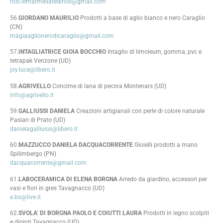
rosi.lemarmellatedirosi@gmail.com
56.
GIORDANO MAURILIO
Prodotti a base di aglio bianco e nero Caraglio
(CN)
magiaaglionerodicaraglio@gmail.com
57.
INTAGLIATRICE GIOIA BOCCHIO
Intaglio di limoleum, gomma, pvc e
tetrapak Venzone (UD)
joy.luce@libero.it
58.
AGRIVELLO
Concime di lana di pecora Montenars (UD)
info@agrivello.it
59.
GALLIUSSI DANIELA
Creazioni artigianali con perle di colore naturale
Pasian di Prato (UD)
danielagalliussi@libero.it
60.
MAZZUCCO DANIELA DACQUACORRENTE
Gioielli prodotti a mano
Spilimbergo (PN)
dacquacorrente@gmail.com
61.
LABOCERAMICA DI ELENA BORGNA
Arredo da giardino, accessori per
vasi e fiori in gres Tavagnacco (UD)
e.bo@live.it
62.
SVOLA’ DI BORGNA PAOLO E COIUTTI LAURA
Prodotti in legno scolpiti
e dipinti Tavagnacco (UD)