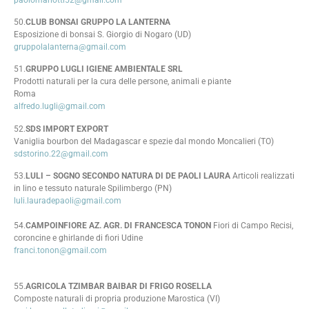
50.
CLUB BONSAI GRUPPO LA LANTERNA
Esposizione di bonsai S. Giorgio di Nogaro (UD)
gruppolalanterna@gmail.com
51.
GRUPPO LUGLI IGIENE AMBIENTALE SRL
Prodotti naturali per la cura delle persone, animali e piante
Roma
alfredo.lugli@gmail.com
52.
SDS IMPORT EXPORT
Vaniglia bourbon del Madagascar e spezie dal mondo Moncalieri (TO)
sdstorino.22@gmail.com
53.
LULI – SOGNO SECONDO NATURA DI DE PAOLI LAURA
Articoli realizzati
in lino e tessuto naturale Spilimbergo (PN)
luli.lauradepaoli@gmail.com
54.
CAMPOINFIORE AZ. AGR. DI FRANCESCA TONON
Fiori di Campo Recisi,
coroncine e ghirlande di fiori Udine
franci.tonon@gmail.com
55.
AGRICOLA TZIMBAR BAIBAR DI FRIGO ROSELLA
Composte naturali di propria produzione Marostica (VI)