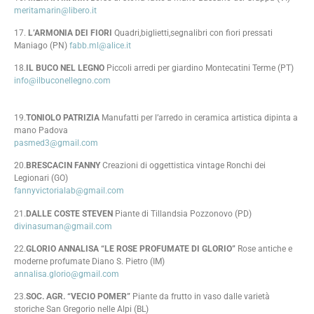
meritamarin@libero.it
17.
L’ARMONIA DEI FIORI
Quadri,biglietti,segnalibri con fiori pressati
Maniago (PN)
fabb.ml@alice.it
18.
IL BUCO NEL LEGNO
Piccoli arredi per giardino Montecatini Terme (PT)
info@ilbuconellegno.com
19.
TONIOLO PATRIZIA
Manufatti per l’arredo in ceramica artistica dipinta a
mano Padova
pasmed3@gmail.com
20.
BRESCACIN FANNY
Creazioni di oggettistica vintage Ronchi dei
Legionari (GO)
fannyvictorialab@gmail.com
21.
DALLE COSTE STEVEN
Piante di Tillandsia Pozzonovo (PD)
divinasuman@gmail.com
22.
GLORIO ANNALISA “LE ROSE PROFUMATE DI GLORIO”
Rose antiche e
moderne profumate Diano S. Pietro (IM)
annalisa.glorio@gmail.com
23.
SOC. AGR. “VECIO POMER”
Piante da frutto in vaso dalle varietà
storiche San Gregorio nelle Alpi (BL)