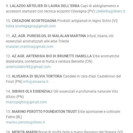
9.
LALAZOO ARTELIER DI LAURA DELL’ERBA
Capi di abbigliamento e
accessori stampati con tecnica ecoprint Cilavegna (PV)
Ldellerba@libero.it
10.
CREAZIONI SCORTEGAGNA
Prodotti artigianali in legno Schio (VI)
tobia.scortegagna@gmail.com
11.
AZ. AGR. PURESS.OIL DI MALALAN MARTINA
Infusi, tisane, olii
essenziali aromatizzati alle erbe Trieste
malalan.martina@gmail.com
12.
AZ AGR. ARTEMISIA BIO DI BRUNETTI ISABELLA
Erbe aromatiche
disidratate, confetture di frutta e verdura Beinette (CN)
artemisiabio98@gmail.com
13.
ALVEARIA DI SILVIA TORTORA
Candele in cera d’api Castelnovo del
Friuli (PN)
info@alvearia.it
14.
SIBIRIS OLII ESSENZIALI
Olii essenziali e profumeria naturale Vito
d’Asio (PN)
marcopighin@gmail.com
15.
MARINO PEROTTO FOUNDATION TRUST
Erbe spontanee e coltivate
Feltre (BL)
marino.perotto@libero.it
16.
MERITA MARIN
Borse di stoffa fatte a mano Bassano del Grappa (VI)