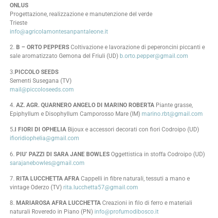
ONLUS
Progettazione, realizzazione e manutenzione del verde
Trieste
info@agricolamontesanpantaleone.it
2.
B – ORTO PEPPERS
Coltivazione e lavorazione di peperoncini piccanti e
sale aromatizzato Gemona del Friuli (UD)
b.orto.pepper@gmail.com
3.
PICCOLO SEEDS
Sementi Susegana (TV)
mail@piccoloseeds.com
4.
AZ. AGR. QUARNERO ANGELO DI MARINO ROBERTA
Piante grasse,
Epiphyllum e Disophyllum Camporosso Mare (IM)
marino.rbt@gmail.com
5
.I FIORI DI OPHELIA
Bijoux e accessori decorati con fiori Codroipo (UD)
ifioridiophelia@gmail.com
6.
PIU’ PAZZI DI SARA JANE BOWLES
Oggettistica in stoffa Codroipo (UD)
sarajanebowles@gmail.com
7.
RITA LUCCHETTA AFRA
Cappelli in fibre naturali, tessuti a mano e
vintage Oderzo (TV)
rita.lucchetta57@gmail.com
8.
MARIAROSA AFRA LUCCHETTA
Creazioni in filo di ferro e materiali
naturali Roveredo in Piano (PN)
info@profumodibosco.it