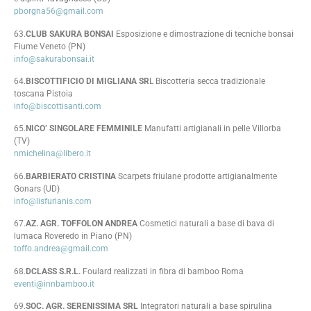
pborgna56@gmail.com
63.
CLUB SAKURA BONSAI
Esposizione e dimostrazione di tecniche bonsai
Fiume Veneto (PN)
info@sakurabonsai.it
64.
BISCOTTIFICIO DI MIGLIANA SR
L Biscotteria secca tradizionale
toscana Pistoia
info@biscottisanti.com
65.
NICO’ SINGOLARE FEMMINILE
Manufatti artigianali in pelle Villorba
(TV)
nmichelina@libero.it
66.
BARBIERATO CRISTINA
Scarpets friulane prodotte artigianalmente
Gonars (UD)
info@lisfurlanis.com
67.
AZ. AGR. TOFFOLON ANDREA
Cosmetici naturali a base di bava di
lumaca Roveredo in Piano (PN)
toffo.andrea@gmail.com
68.
DCLASS S.R.L.
Foulard realizzati in fibra di bamboo Roma
eventi@innbamboo.it
69.
SOC. AGR. SERENISSIMA SRL
Integratori naturali a base spirulina