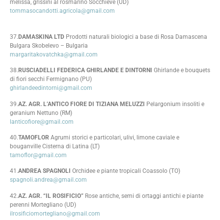
melissa, grissini al rosmarino Socchieve (UD)
tommasocandotti.agricola@gmail.com
37.
DAMASKINA LTD
Prodotti naturali biologici a base di Rosa Damascena
Bulgara Skobelevo – Bulgaria
margaritakovatchka@gmail.com
38.
RUSCIADELLI FEDERICA GHIRLANDE E DINTORNI
Ghirlande e bouquets
di fiori secchi Fermignano (PU)
ghirlandeedintorni@gmail.com
39.
AZ. AGR. L’ANTICO FIORE DI TIZIANA MELUZZI
Pelargonium insoliti e
geranium Nettuno (RM)
lanticofiore@gmail.com
40.
TAMOFLOR
Agrumi storici e particolari, ulivi, limone caviale e
bouganville Cisterna di Latina (LT)
tamoflor@gmail.com
41.
ANDREA SPAGNOLI
Orchidee e piante tropicali Coassolo (TO)
spagnoli.andrea@gmail.com
42.
AZ. AGR. “IL ROSIFICIO”
Rose antiche, semi di ortaggi antichi e piante
perenni Mortegliano (UD)
ilrosificiomortegliano@gmail.com