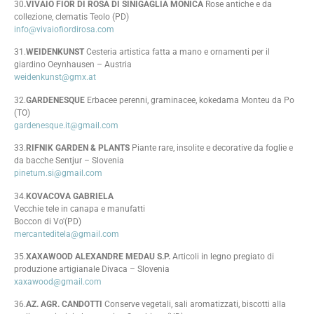
30
.VIVAIO FIOR DI ROSA DI SINIGAGLIA MONICA
Rose antiche e da
collezione, clematis Teolo (PD)
info@vivaiofiordirosa.com
31.
WEIDENKUNST
Cesteria artistica fatta a mano e ornamenti per il
giardino Oeynhausen – Austria
weidenkunst@gmx.at
32.
GARDENESQUE
Erbacee perenni, graminacee, kokedama Monteu da Po
(TO)
gardenesque.it@gmail.com
33.
RIFNIK GARDEN & PLANTS
Piante rare, insolite e decorative da foglie e
da bacche Sentjur – Slovenia
pinetum.si@gmail.com
34.
KOVACOVA GABRIELA
Vecchie tele in canapa e manufatti
Boccon di Vo'(PD)
mercanteditela@gmail.com
35.
XAXAWOOD ALEXANDRE MEDAU S.P.
Articoli in legno pregiato di
produzione artigianale Divaca – Slovenia
xaxawood@gmail.com
36.
AZ. AGR. CANDOTTI
Conserve vegetali, sali aromatizzati, biscotti alla