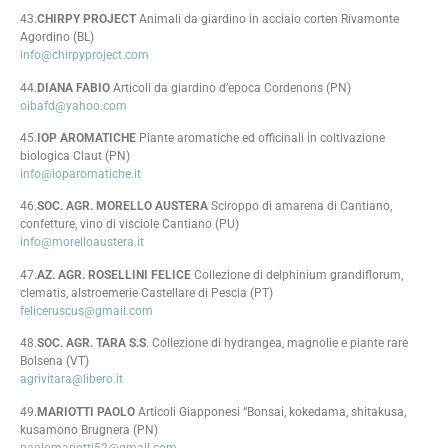
43.
CHIRPY PROJECT
Animali da giardino in acciaio corten Rivamonte
Agordino (BL)
info@chirpyproject.com
44.
DIANA FABIO
Articoli da giardino d’epoca Cordenons (PN)
oibafd@yahoo.com
45.
IOP AROMATICHE
Piante aromatiche ed officinali in coltivazione
biologica Claut (PN)
info@ioparomatiche.it
46.
SOC. AGR. MORELLO AUSTERA
Sciroppo di amarena di Cantiano,
confetture, vino di visciole Cantiano (PU)
info@morelloaustera.it
47.
AZ. AGR. ROSELLINI FELICE
Collezione di delphinium grandiflorum,
clematis, alstroemerie Castellare di Pescia (PT)
feliceruscus@gmail.com
48.
SOC. AGR. TARA S.S
. Collezione di hydrangea, magnolie e piante rare
Bolsena (VT)
agrivitara@libero.it
49.
MARIOTTI PAOLO
Articoli Giapponesi “Bonsai, kokedama, shitakusa,
kusamono Brugnera (PN)
paolomariotti52@gmail.com