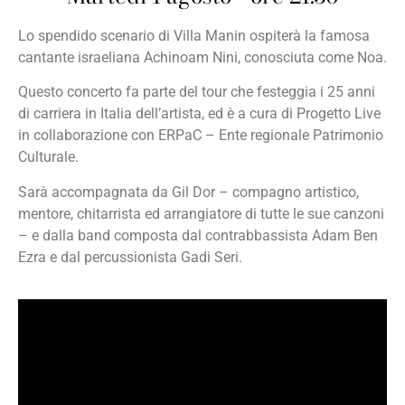
Lo spendido scenario di Villa Manin ospiterà la famosa
cantante israeliana Achinoam Nini, conosciuta come Noa.
Questo concerto fa parte del tour che festeggia i 25 anni
di carriera in Italia dell’artista, ed è a cura di Progetto Live
in collaborazione con ERPaC – Ente regionale Patrimonio
Culturale.
Sarà accompagnata da Gil Dor – compagno artistico,
mentore, chitarrista ed arrangiatore di tutte le sue canzoni
– e dalla band composta dal contrabbassista Adam Ben
Ezra e dal percussionista Gadi Seri.