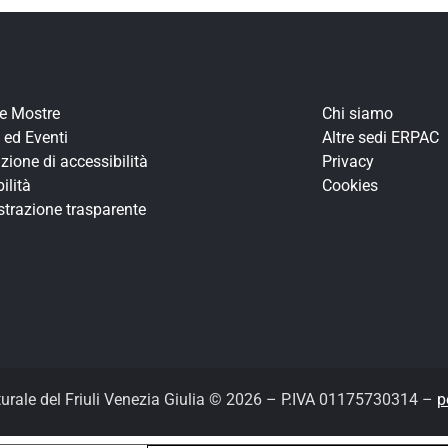
re Mostre
Chi siamo
 ed Eventi
Altre sedi ERPAC
zione di accessibilità
Privacy
ilità
Cookies
trazione trasparente
turale del Friuli Venezia Giulia © 2026 – P.IVA 01175730314 –
p