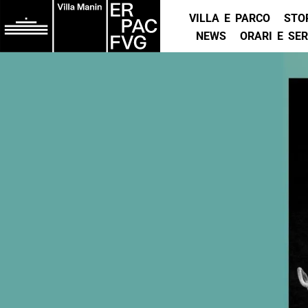
VILLA E PARCO
STO
NEWS
ORARI E SER