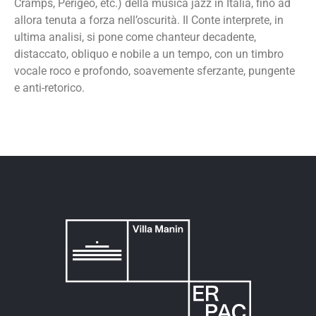
Cramps, Perigeo, etc.) della musica jazz in Italia, fino ad
allora tenuta a forza nell’oscurità. Il Conte interprete, in
ultima analisi, si pone come chanteur decadente,
distaccato, obliquo e nobile a un tempo, con un timbro
vocale roco e profondo, soavemente sferzante, pungente
e anti-retorico.