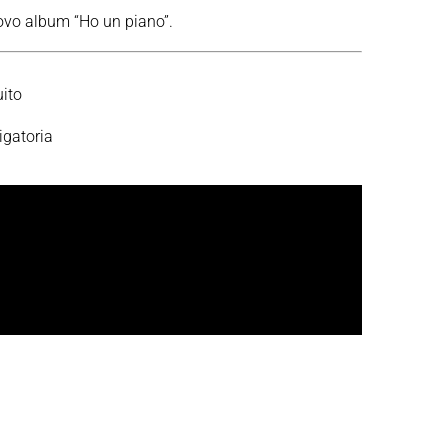
uovo album “Ho un piano”.
uito
igatoria