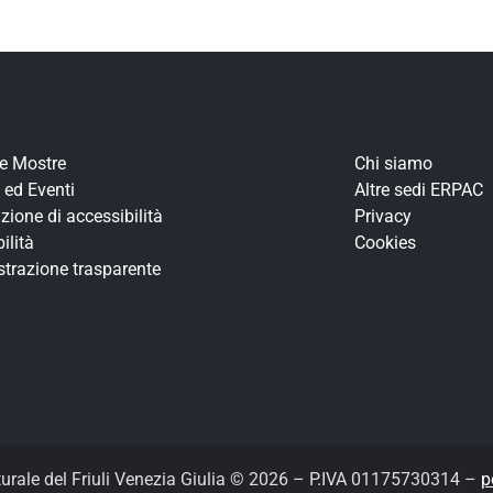
re Mostre
Chi siamo
 ed Eventi
Altre sedi ERPAC
zione di accessibilità
Privacy
ilità
Cookies
trazione trasparente
turale del Friuli Venezia Giulia © 2026 – P.IVA 01175730314 –
p