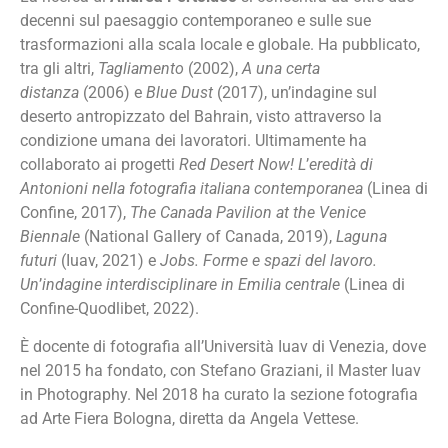
decenni sul paesaggio contemporaneo e sulle sue
trasformazioni alla scala locale e globale. Ha pubblicato,
tra gli altri,
Tagliamento
(2002),
A una certa
distanza
(2006) e
Blue Dust
(2017), un’indagine sul
deserto antropizzato del Bahrain, visto attraverso la
condizione umana dei lavoratori. Ultimamente ha
collaborato ai progetti
Red Desert Now! L
’
eredit
à di
Antonioni nella fotografia italiana contemporanea
(Linea di
Confine, 2017),
The Canada Pavilion at the Venice
Biennale
(National Gallery of Canada, 2019),
Laguna
futuri
(Iuav, 2021) e
Jobs. Forme e spazi del lavoro.
Un
’
indagine interdisciplinare in Emilia centrale
(Linea di
Confine-Quodlibet, 2022).
È docente di fotografia all’Università Iuav di Venezia, dove
nel 2015 ha fondato, con Stefano Graziani, il Master Iuav
in Photography. Nel 2018 ha curato la sezione fotografia
ad Arte Fiera Bologna, diretta da Angela Vettese.