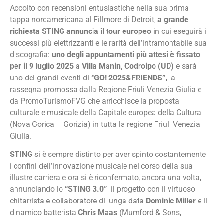
Accolto con recensioni entusiastiche nella sua prima
tappa nordamericana al Fillmore di Detroit,
a grande
richiesta STING annuncia il tour europeo
in cui eseguirà i
successi più elettrizzanti e le rarità dell’intramontabile sua
discografia:
uno degli appuntamenti più attesi è fissato
per il 9 luglio 2025 a Villa Manin,
Codroipo (UD)
e sarà
uno dei grandi eventi di
“GO! 2025&FRIENDS”
, la
rassegna promossa dalla Regione Friuli Venezia Giulia e
da PromoTurismoFVG che arricchisce la proposta
culturale e musicale della Capitale europea della Cultura
(Nova Gorica – Gorizia) in tutta la regione Friuli Venezia
Giulia.
STING
si è sempre distinto per aver spinto costantemente
i confini dell’innovazione musicale nel corso della sua
illustre carriera e ora si è riconfermato, ancora una volta,
annunciando lo
“STING 3.0”
: il progetto con il virtuoso
chitarrista e collaboratore di lunga data
Dominic Miller
e il
dinamico batterista
Chris Maas
(Mumford & Sons,