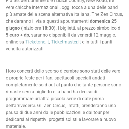
Fraites dei Lumineers e i Black Country, New Road, tre
vere chicche internazionali, oggi tocca a una delle band
più amate della scena alternativa italiana, The Zen Circus,
che daranno il via a questi appuntamenti
domenica 25
giugno
(inizio ore
18:30
). I biglietti, al prezzo simbolico di
5 euro + dp
, saranno disponibili da venerdì 12 maggio,
online su
Ticketone.it
,
Ticketmaster.it
e in tutti i punti
vendita autorizzati.
I loro concerti dello scorso dicembre sono stati delle vere
e proprie feste per i fan, spettacoli speciali andati
completamente sold out al punto che tante persone sono
rimaste senza biglietto e la band ha deciso di
programmare un’altra piccola serie di date prima
dell’arrivederci. Gli Zen Circus, infatti, prenderanno una
pausa di due anni dalle pubblicazioni e dai tour per
dedicarsi ai rispettivi progetti solisti e lavorare a nuovo
materiale.