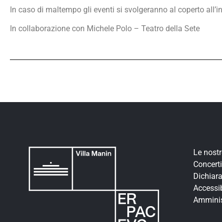
In caso di maltempo gli eventi si svolgeranno al coperto all’in
In collaborazione con Michele Polo – Teatro della Sete
Le nost
Concerti
Dichiara
Accessib
Amminis