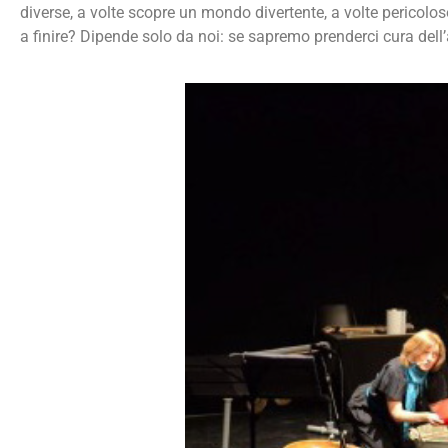
diverse, a volte scopre un mondo divertente, a volte pericol
a finire? Dipende solo da noi: se sapremo prenderci cura dell’