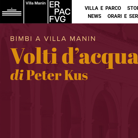
VILLA E PARCO
STO
NEWS
ORARI E SER