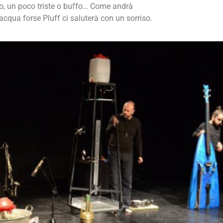
oso, un poco triste o buffo… Come andrà
acqua forse Pluff ci saluterà con un sorriso.