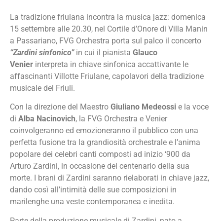
La tradizione friulana incontra la musica jazz: domenica
15 settembre alle 20.30, nel Cortile d’Onore di Villa Manin
a Passariano, FVG Orchestra porta sul palco il concerto
“Zardini sinfonico”
in cui il pianista
Glauco
Venier
interpreta in chiave sinfonica accattivante le
affascinanti Villotte Friulane, capolavori della tradizione
musicale del Friuli.
Con la direzione del Maestro
Giuliano Medeossi
e la voce
di
Alba Nacinovich
, la FVG Orchestra e Venier
coinvolgeranno ed emozioneranno il pubblico con una
perfetta fusione tra la grandiosità orchestrale e l’anima
popolare dei celebri canti composti ad inizio ‘900 da
Arturo Zardini, in occasione del centenario della sua
morte. I brani di Zardini saranno rielaborati in chiave jazz,
dando così all’intimità delle sue composizioni in
marilenghe una veste contemporanea e inedita.
Parte della produzione musicale di Zardini, nato a