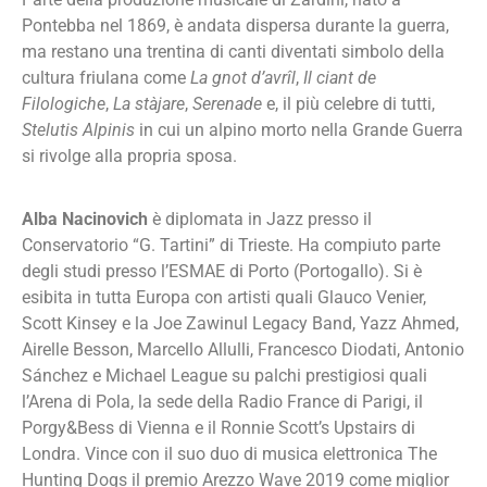
Pontebba nel 1869, è andata dispersa durante la guerra,
ma restano una trentina di canti diventati simbolo della
cultura friulana come
La gnot d’avrîl
,
Il ciant de
Filologiche
,
La stàjare
,
Serenade
e, il più celebre di tutti,
Stelutis Alpinis
in cui un alpino morto nella Grande Guerra
si rivolge alla propria sposa.
Alba Nacinovich
è diplomata in Jazz presso il
Conservatorio “G. Tartini” di Trieste. Ha compiuto parte
degli studi presso l’ESMAE di Porto (Portogallo). Si è
esibita in tutta Europa con artisti quali Glauco Venier,
Scott Kinsey e la Joe Zawinul Legacy Band, Yazz Ahmed,
Airelle Besson, Marcello Allulli, Francesco Diodati, Antonio
Sánchez e Michael League su palchi prestigiosi quali
l’Arena di Pola, la sede della Radio France di Parigi, il
Porgy&Bess di Vienna e il Ronnie Scott’s Upstairs di
Londra. Vince con il suo duo di musica elettronica The
Hunting Dogs il premio Arezzo Wave 2019 come miglior