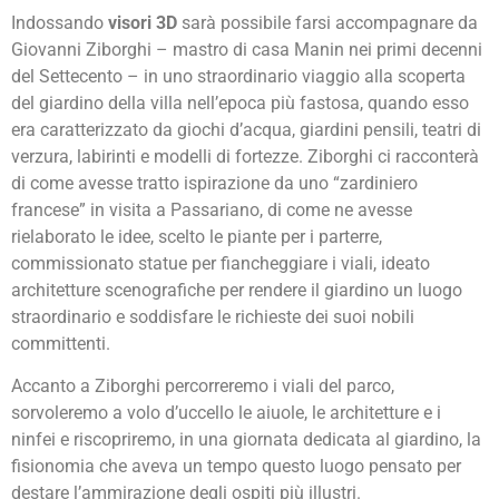
Indossando
visori 3D
sarà possibile farsi accompagnare da
Giovanni Ziborghi – mastro di casa Manin nei primi decenni
del Settecento – in uno straordinario viaggio alla scoperta
del giardino della villa nell’epoca più fastosa, quando esso
era caratterizzato da giochi d’acqua, giardini pensili, teatri di
verzura, labirinti e modelli di fortezze. Ziborghi ci racconterà
di come avesse tratto ispirazione da uno “zardiniero
francese” in visita a Passariano, di come ne avesse
rielaborato le idee, scelto le piante per i parterre,
commissionato statue per fiancheggiare i viali, ideato
architetture scenografiche per rendere il giardino un luogo
straordinario e soddisfare le richieste dei suoi nobili
committenti.
Accanto a Ziborghi percorreremo i viali del parco,
sorvoleremo a volo d’uccello le aiuole, le architetture e i
ninfei e riscopriremo, in una giornata dedicata al giardino, la
fisionomia che aveva un tempo questo luogo pensato per
destare l’ammirazione degli ospiti più illustri.