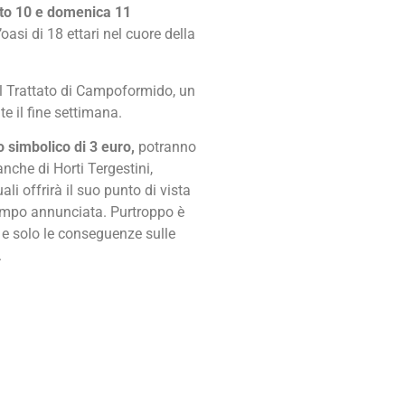
to 10 e domenica 11
asi di 18 ettari nel cuore della
 al Trattato di Campoformido, un
te il fine settimana.
o simbolico di 3 euro,
potranno
 anche di Horti Tergestini,
i offrirà il suo punto di vista
 tempo annunciata. Purtroppo è
 e solo le conseguenze sulle
.