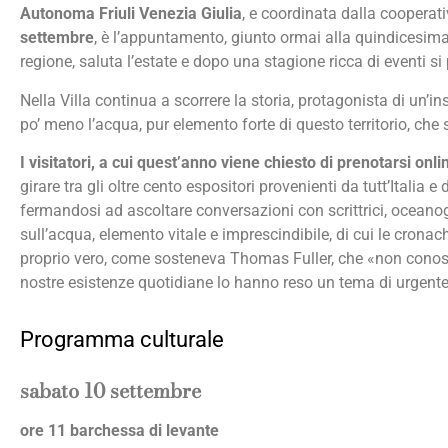
Autonoma Friuli Venezia Giulia
, e coordinata dalla cooperat
settembre
, è l’appuntamento, giunto ormai alla quindicesima e
regione, saluta l’estate e dopo una stagione ricca di eventi s
Nella Villa continua a scorrere la storia, protagonista di un’
po’ meno l’acqua, pur elemento forte di questo territorio, che 
I visitatori, a cui quest’anno viene chiesto di prenotarsi onl
girare tra gli oltre cento espositori provenienti da tutt’Italia 
fermandosi ad ascoltare conversazioni con scrittrici, oceanogr
sull’acqua, elemento vitale e imprescindibile, di cui le cron
proprio vero, come sosteneva Thomas Fuller, che «non conosci
nostre esistenze quotidiane lo hanno reso un tema di urgente 
Programma culturale
sabato 10 settembre
ore 11 barchessa di levante