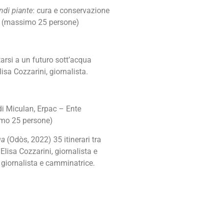
ndi piante
: cura e conservazione
o. (massimo 25 persone)
arsi a un futuro sott’acqua
sa Cozzarini, giornalista.
di Miculan, Erpac – Ente
simo 25 persone)
ua
(Odòs, 2022) 35 itinerari tra
 Elisa Cozzarini, giornalista e
 giornalista e camminatrice.