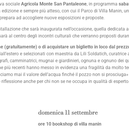
iva sociale
Agricola Monte San Pantaleone
, in programma
saba
dizione e sempre più atteso, con cui il Parco di Villa Manin, un’o
i prepara ad accogliere nuove esposizioni e proposte.
installazione che sarà inaugurata nell’occasione, quella dedicata
sarà al centro degli incontri culturali che verranno proposti duran
ine (gratuitamente) o di acquistare un biglietto in loco dal prezz
e dall’estero e selezionati con maestria da Lili Soldatich, curatrice
afi, camminatrici, mugnai e giardinieri, ognuna e ognuno dei qual
ache più recenti hanno messo in evidenza una fragilità da molto
amo mai il valore dell’acqua finché il pozzo non si prosciuga»
riflessione anche per chi non se ne occupa in qualità di esperto
domenica 11 settembre
ore 10 bookshop di villa manin