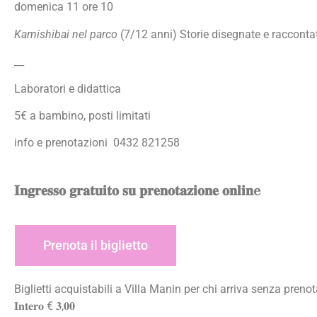
domenica 11 ore 10
Kamishibai nel parco
(7/12 anni) Storie disegnate e raccontate
__
Laboratori e didattica
5€ a bambino, posti limitati
info e prenotazioni 0432 821258
𝐈𝐧𝐠𝐫𝐞𝐬𝐬𝐨 𝐠𝐫𝐚𝐭𝐮𝐢𝐭𝐨 𝐬𝐮 𝐩𝐫𝐞𝐧𝐨𝐭𝐚𝐳𝐢𝐨𝐧𝐞 𝐨𝐧𝐥𝐢𝐧e
Prenota il biglietto
Biglietti acquistabili a Villa Manin per chi arriva senza preno
𝐈𝐧𝐭𝐞𝐫𝐨 € 𝟑,𝟎𝟎