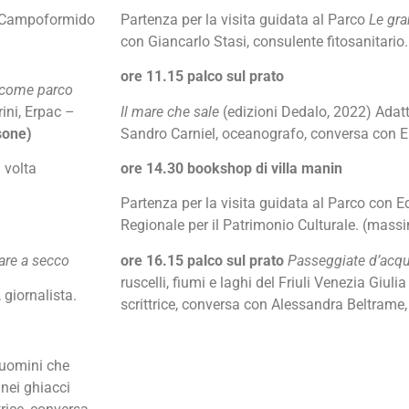
di Campoformido
Partenza per la visita guidata al Parco
Le gra
con Giancarlo Stasi, consulente fitosanitari
ore 11.15 palco sul prato
n come parco
ini, Erpac –
Il mare che sale
(edizioni Dedalo, 2022) Adatt
sone)
Sandro Carniel, oceanografo, conversa con Eli
 volta
ore 14.30 bookshop di villa manin
Partenza per la visita guidata al Parco con E
Regionale per il Patrimonio Culturale. (mas
tare a secco
ore 16.15 palco sul prato
Passeggiate d’acq
ruscelli, fiumi e laghi del Friuli Venezia Giulia
 giornalista.
scrittrice, conversa con Alessandra Beltrame,
 uomini che
 nei ghiacci