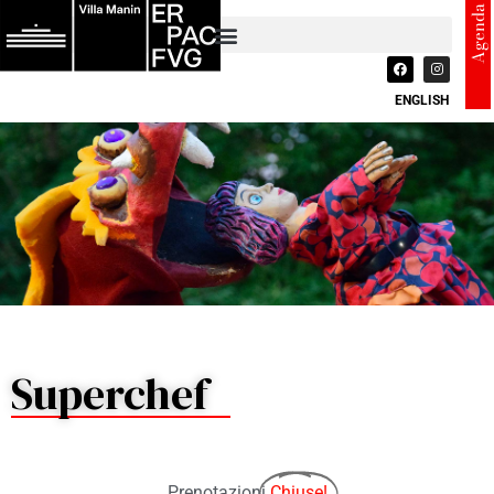
Agenda
ENGLISH
Superchef
Prenotazioni
Chiuse!