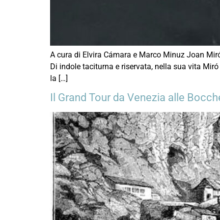
A cura di Elvira Cámara e Marco Minuz Joan Miró (
Di indole taciturna e riservata, nella sua vita Mi
la […]
Il Grand Tour da Venezia alle Bocch